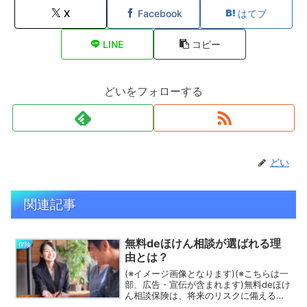
X
Facebook
はてブ
LINE
コピー
どいをフォローする
どい
関連記事
無料deほけん相談が選ばれる理
保険
由とは？
(※イメージ画像となります)(※こちらは一
部、広告・宣伝が含まれます)無料deほけ
ん相談保険は、将来のリスクに備える大
切な手段です。しかし種類やプランが多