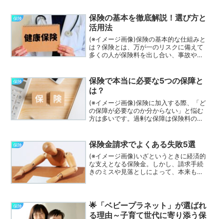
すぎて、どれを選んでいいのかわからな
い人も多いのではないでしょうか。そん
保険の基本を徹底解説！選び方と
保険
な中、多くの人...
活用法
(※イメージ画像)保険の基本的な仕組みと
は？保険とは、万が一のリスクに備えて
多くの人が保険料を出し合い、事故や病
気などが起きた人に保険金を支払う「相
互扶助」の制度です。加入者は毎月一定
の保険料を支払い、もしもの際に備える
保険で本当に必要な5つの保障と
保険
仕組みになっています...
は？
(※イメージ画像)保険に加入する際、「ど
の保障が必要なのか分からない」と悩む
方は多いです。過剰な保障は保険料の無
駄になりますし、逆に必要な保障が不足
していれば、いざというときに生活が立
ち行かなくなることもあります。人生に
保険金請求でよくある失敗5選
保険
おけるリスクに備える...
(※イメージ画像)いざというときに経済的
な支えとなる保険金。しかし、請求手続
きのミスや見落としによって、本来もら
えるはずの保険金が受け取れなかったと
いうケースは意外と多く存在します。
「請求し忘れた」「書類が足りなかっ
た」「対象外だと思い込ん...
🌟「ベビープラネット」が選ばれ
保険
る理由～子育て世代に寄り添う保