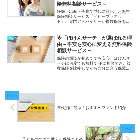
険無料相談サービス～
妊娠・出産・子育て世代に特化した無料
保険相談サービス「ベビープラネッ
ト」。専門アドバイザーが複数保険を比
較し、家族に最適なプランを提案しま
す。
🌟「ほけんサーチ」が選ばれる理
保険
由～不安を安心に変える無料保険
相談サービス～
保険の相談が初めてでも安心。ほけんサ
ーチは何度でも無料でFPに相談でき、複
数保険を比較しながら自分に合う保障を
見つけられるサービスです。
年代別に選ぶ！おすすめファンド紹介
子どものケガに備える保険まとめ