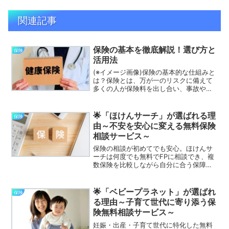
関連記事
保険の基本を徹底解説！選び方と
保険
活用法
(※イメージ画像)保険の基本的な仕組みと
は？保険とは、万が一のリスクに備えて
多くの人が保険料を出し合い、事故や病
気などが起きた人に保険金を支払う「相
互扶助」の制度です。加入者は毎月一定
の保険料を支払い、もしもの際に備える
🌟「ほけんサーチ」が選ばれる理
保険
仕組みになっています...
由～不安を安心に変える無料保険
相談サービス～
保険の相談が初めてでも安心。ほけんサ
ーチは何度でも無料でFPに相談でき、複
数保険を比較しながら自分に合う保障を
見つけられるサービスです。
🌟「ベビープラネット」が選ばれ
保険
る理由～子育て世代に寄り添う保
険無料相談サービス～
妊娠・出産・子育て世代に特化した無料