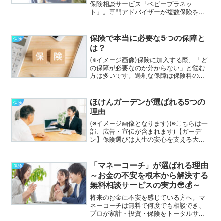
保険相談サービス「ベビープラネッ
ト」。専門アドバイザーが複数保険を比
較し、家族に最適なプランを提案しま
す。
保険で本当に必要な5つの保障と
保険
は？
(※イメージ画像)保険に加入する際、「ど
の保障が必要なのか分からない」と悩む
方は多いです。過剰な保障は保険料の無
駄になりますし、逆に必要な保障が不足
していれば、いざというときに生活が立
ち行かなくなることもあります。人生に
ほけんガーデンが選ばれる5つの
保険
おけるリスクに備える...
理由
(※イメージ画像となります)(※こちらは一
部、広告・宣伝が含まれます)【ガーデ
ン】保険選びは人生の安心を支える大切
なステップです。数ある保険相談サービ
スの中でも、「ほけんガーデン」は多く
の利用者から支持を集めています。では
「マネーコーチ」が選ばれる理由
保険
なぜ、数ある選択肢...
～お金の不安を根本から解決する
無料相談サービスの実力😳💰～
将来のお金に不安を感じている方へ。マ
ネーコーチは無料で何度でも相談でき、
プロが家計・投資・保険をトータルサポ
ート。中立的なアドバイスで、自分に合