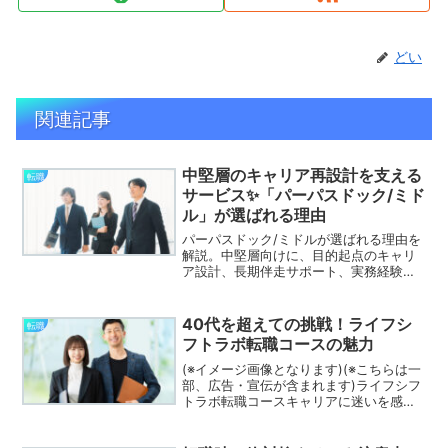
どい
関連記事
中堅層のキャリア再設計を支える
転職
サービス✨「パーパスドック/ミド
ル」が選ばれる理由
パーパスドック/ミドルが選ばれる理由を
解説。中堅層向けに、目的起点のキャリ
ア設計、長期伴走サポート、実務経験豊
富なメンターによる具体的なアドバイス
で次のステージを描けます。
40代を超えての挑戦！ライフシ
転職
フトラボ転職コースの魅力
(※イメージ画像となります)(※こちらは一
部、広告・宣伝が含まれます)ライフシフ
トラボ転職コースキャリアに迷いを感じ
ているミドル・シニア世代の方へ。「ラ
イフシフトラボ転職コース」は、人生後