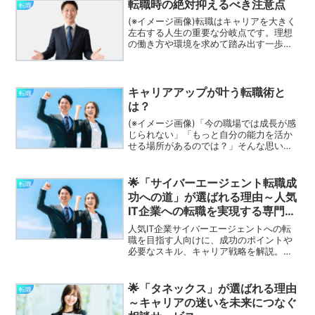
半のキャリアチェンジを支援する独自の
転職時の絶対抑えるべき注意点
転職
オンラインプログ...
(※イメージ画像)転職はキャリアを大きく
左右する人生の重要な分岐点です。理想
の働き方や環境を求めて踏み出す一歩に
は、期待と不安がつきものです。しか
し、転職には見落としやすい落とし穴も
多く、事前の準備や情報収集が成功のカ
ギを握ります。本記事で...
キャリアアップが叶う転職術と
転職
は？
(※イメージ画像)「今の職場では成長が感
じられない」「もっと自分の能力を活か
せる場所があるのでは？」そんな思いか
ら、キャリアアップを目指した転職を考
える方が増えています。ただし、転職す
れば必ずキャリアが上がるとは限りませ
🌟「サイバーエージェント転職成
転職
ん。成功する転職には...
功への道」が選ばれる理由～人気
IT企業への転職を実現する専門サ
ポート～
人気IT企業サイバーエージェントへの転
職を目指す人向けに、成功のポイントや
必要なスキル、キャリア戦略を解説。転
職成功のための具体的なヒントを紹介し
ます。
🌟「タネックス」が選ばれる理由
転職
～キャリアの迷いを未来につなぐ