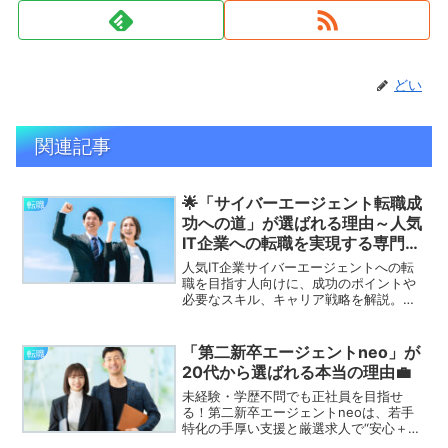
どい
関連記事
🌟「サイバーエージェント転職成
転職
功への道」が選ばれる理由～人気
IT企業への転職を実現する専門サ
ポート～
人気IT企業サイバーエージェントへの転
職を目指す人向けに、成功のポイントや
必要なスキル、キャリア戦略を解説。転
職成功のための具体的なヒントを紹介し
ます。
「第二新卒エージェントneo」が
転職
20代から選ばれる本当の理由💼
未経験・学歴不問でも正社員を目指せ
る！第二新卒エージェントneoは、若手
特化の手厚い支援と厳選求人で“安心＋ス
ピード転職”を実現。