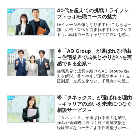
40代を超えての挑戦！ライフシ
転職
フトラボ転職コースの魅力
(※イメージ画像となります)(※こちらは一
部、広告・宣伝が含まれます)ライフシフ
トラボ転職コースキャリアに迷いを感じ
ているミドル・シニア世代の方へ。「ラ
イフシフトラボ転職コース」は、人生後
半のキャリアチェンジを支援する独自の
🌟「AQ Group」が選ばれる理由
転職
オンラインプログ...
～住宅業界で成長とやりがいを実
感できる企業～
住宅業界で成長を続けるAQ Groupの魅
力を解説。働きやすい環境やキャリア支
援制度、企業文化など、求職者から選ば
れる理由を分かりやすくまとめました。
🌟「タネックス」が選ばれる理由
転職
～キャリアの迷いを未来につなぐ
相談サービス～
「タネックス」が選ばれる理由を解説。
強みや価値観に気づく自己理解支援と、
経験豊富なコーチによる伴走型サポート
で納得できるキャリア設計を実現しま
す。