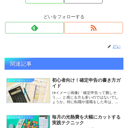
どいをフォローする
どい
関連記事
初心者向け！確定申告の書き方ガ
ビジネス役立ちコラム
イド
(※イメージ画像)「確定申告って難しそ
う…」と感じる方も多いのではないでし
ょうか。特に転職や退職をした年は、年
末調整がされておらず、自分で税金の精
算をしなければならないケースもありま
す。医療費控除やふるさと納税、複数の
毎月の光熱費を大幅にカットする
ビジネス役立ちコラム
収入がある方も申告が必...
実践テクニック