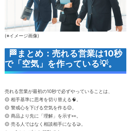
(※イメージ画像)
🏁まとめ：売れる営業は10秒
で「空気」を作っている💡。
売れる営業が最初の10秒で必ずやっていることは、
🟡 相手基準に思考を切り替える🧠。
🟡 警戒心を下げる空気を作る😌。
🟡 商品より先に「理解」を示す👀。
🟡 売る人ではなく相談相手になる🤝。