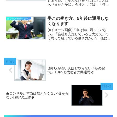
しまった。」そんな話を耳にしたことは
ありませんか😊。会社としては、「待遇
も悪くないのになぜ？」「もっと頑張っ
てほしかった」と感じるかもしれませ
ん。しかし実際には、優秀な人ほど転職
🌟この働き方、5年後に通用しな
ビジネス役立ちコラム
や退職を決断する理由が...
くなります
(※イメージ画像)「今は特に困っていな
い」「会社も安定しているし大丈夫」そ
う思って続けている働き方が、5年後には
一気に価値を失う可能性があります😨。
テクノロジーの進化、働き方改革、価値
観の変化により、“今は普通”な働き方ほ
ど急速に淘汰されや...
💰年収が高い人ほどやらない「朝の習
慣」TOP5と成功者の共通思考
💼コンサルが本当は教えたくない“儲から
ない戦略”の正体🧠