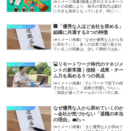
(※イメージ画像)物価上昇やエネルギーコ
ストの高騰により、毎月の電気代は家計
に大きな負担となっています。特に一人
暮らしやファミリー世帯にとって「どう
すれば効率的に電気代を節約できるの
か？」は切実な課題です。実は、ちょっ
🏢「優秀な人ほど会社を辞める」
ビジネス役立ちコラム
とした生活習慣の見直し...
組織に共通する3つの特徴
(※イメージ画像)「なぜか優秀な人から先
に辞めていく」多くの企業で繰り返され
ているこの現象は、決して偶然ではあり
ません。実は、優秀な人ほど“組織の歪
み”に早く気づき、静かに離れていくとい
う共通点があります😔売上や評価制度の
💻リモートワーク時代のマネジメ
ビジネス役立ちコラム
問題ではなく、もっ...
ントの新常識｜信頼・成果・チー
ム力を高める５つの視点
(※イメージ画像)「テレワークで部下の様
子が見えない」「成果が把握しづらい」
「雑談が減ってチームがバラバラに感じ
る」そんな声が、管理職やリーダーの間
で急増しています。リモートワークは便
利な一方で、従来の“顔を合わせる前
なぜ優秀な人から辞めていくのか
ビジネス役立ちコラム
提”のマネジメントが通...
～会社が気づかない「退職の本当
の理由」💼📉～
(※イメージ画像)「また優秀な人が辞めて