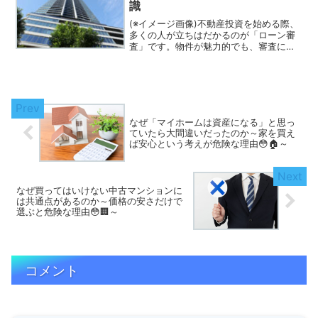
識
(※イメージ画像)不動産投資を始める際、
多くの人が立ちはだかるのが「ローン審
査」です。物件が魅力的でも、審査に通
らなければ投資はスタートできません。
特に投資用ローンは住宅ローンと異な
り、審査項目が多岐にわたります。「ど
んな書類が必要？」「年...
なぜ「マイホームは資産になる」と思っ
ていたら大間違いだったのか～家を買え
ば安心という考えが危険な理由😳🏠～
なぜ買ってはいけない中古マンションに
は共通点があるのか～価格の安さだけで
選ぶと危険な理由😳🏢～
コメント