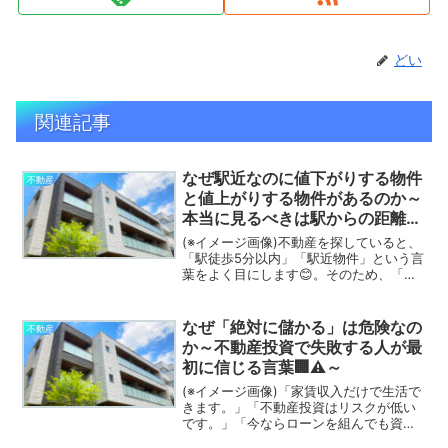
どい
関連記事
なぜ駅近なのに値下がりする物件
不動産
と値上がりする物件があるのか～
本当に見るべきは駅からの距離で
はなかった😳🏢～
(※イメージ画像)不動産を探していると、
「駅徒歩5分以内」「駅近物件」という言
葉をよく目にします😊。そのため、「駅
近なら資産価値は落ちにくい」「駅近な
ら将来売るときも安心」「駅近を買って
おけば失敗しない」と考える人は少なく
なぜ「絶対に儲かる」は危険なの
不動産
ありません。確かに...
か～不動産投資で失敗する人が最
初に信じる言葉🏢⚠️～
(※イメージ画像)「家賃収入だけで生活で
きます。」「不動産投資はリスクが低い
です。」「今ならローンを組んでも資産
が増えます。」不動産投資に興味を持っ