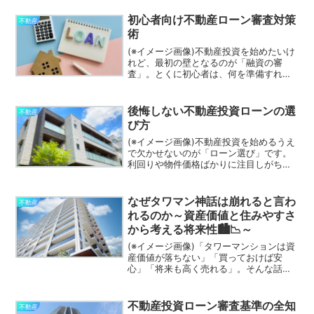
た人なら、このような言葉を一度は聞い
たことがあるかもしれません😊。確か
初心者向け不動産ローン審査対策
不動産
に、不動産投資で安定し...
術
(※イメージ画像)不動産投資を始めたいけ
れど、最初の壁となるのが「融資の審
査」。とくに初心者は、何を準備すれば
よいのか、どんなポイントで審査される
のかが分からず、不安を感じることも多
いでしょう。不動産投資ローンの審査
後悔しない不動産投資ローンの選
不動産
は、住宅ローンとは異なり...
び方
(※イメージ画像)不動産投資を始めるうえ
で欠かせないのが「ローン選び」です。
利回りや物件価格ばかりに注目しがちで
すが、資金調達の条件次第で収益性は大
きく変わります。低金利だから良い、借
入額が多い方が良いというわけではな
なぜタワマン神話は崩れると言わ
不動産
く、自分の投資目的や資...
れるのか～資産価値と住みやすさ
から考える将来性🏙️📉～
(※イメージ画像)「タワーマンションは資
産価値が落ちない」「買っておけば安
心」「将来も高く売れる」。そんな話を
耳にしたことがある人は多いでしょう
😊。実際、人気エリアのタワーマンショ
ンは高い資産価値を維持している物件も
不動産投資ローン審査基準の全知
不動産
少なくありません。しかし...