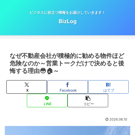
ビジネスに役立つ情報をお届けしていきます！
BizLog
なぜ不動産会社が積極的に勧める物件ほど
危険なのか～営業トークだけで決めると後
悔する理由😳🏠～
X
Facebook
はてブ
LINE
コピー
2026.06.10