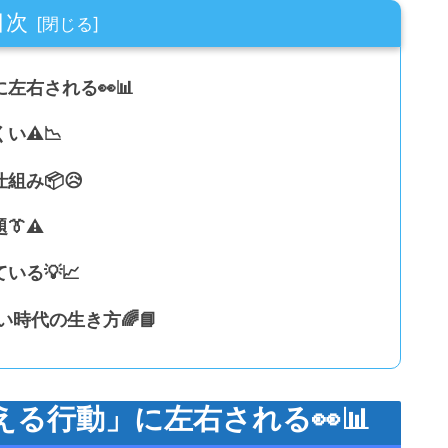
目次
左右される👀📊
⚠️📉
組み📦😥
⚠️
る💡📈
時代の生き方🌈📘
る行動」に左右される👀📊