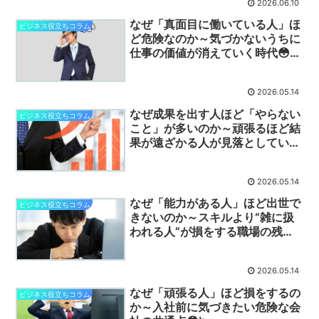
2026.06.10
なぜ「真面目に働いている人」ほ
ビジネス役立ちコラム
ど危険なのか～気づかないうちに
仕事の価値が消えていく時代😳📉
～
2026.05.14
なぜ成果を出す人ほど「やらない
ビジネス役立ちコラム
こと」が多いのか～頑張るほど結
果が遠ざかる人が見落としている
本質😳📉～
2026.05.14
なぜ「能力がある人」ほど出世で
ビジネス役立ちコラム
きないのか～スキルより“雑に扱
われる人”が損をする職場の残酷
な現実😳📉～
2026.05.14
なぜ「頑張る人」ほど損をするの
ビジネス役立ちコラム
か～入社前に気づきたい危険な会