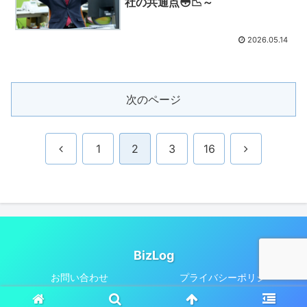
社の共通点😳📉～
2026.05.14
次のページ
前
次
1
2
3
16
へ
へ
BizLog
お問い合わせ
プライバシーポリシー
© 2025 BizLog.