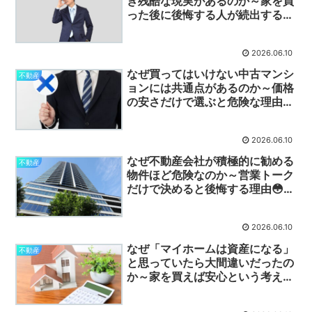
き残酷な現実があるのか～家を買
った後に後悔する人が続出する理
由😳🏠～
2026.06.10
なぜ買ってはいけない中古マンシ
不動産
ョンには共通点があるのか～価格
の安さだけで選ぶと危険な理由😳
🏢～
2026.06.10
なぜ不動産会社が積極的に勧める
不動産
物件ほど危険なのか～営業トーク
だけで決めると後悔する理由😳🏠
～
2026.06.10
なぜ「マイホームは資産になる」
不動産
と思っていたら大間違いだったの
か～家を買えば安心という考えが
危険な理由😳🏠～