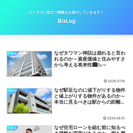
ビジネスに役立つ情報をお届けしていきます！
BizLog
なぜタワマン神話は崩れると言わ
不動産
れるのか～資産価値と住みやすさ
から考える将来性🏙️📉～
2026.07.19
なぜ駅近なのに値下がりする物件
不動産
と値上がりする物件があるのか～
本当に見るべきは駅からの距離で
はなかった😳🏢～
2026.06.10
なぜ住宅ローンを組む前に知るべ
不動産