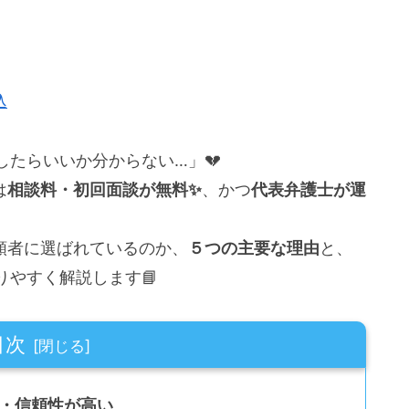
込
たらいいか分からない…」💔
は
相談料・初回面談が無料✨
、かつ
代表弁護士が運
依頼者に選ばれているのか、
５つの主要な理由
と、
やすく解説します📘
目次
心・信頼性が高い