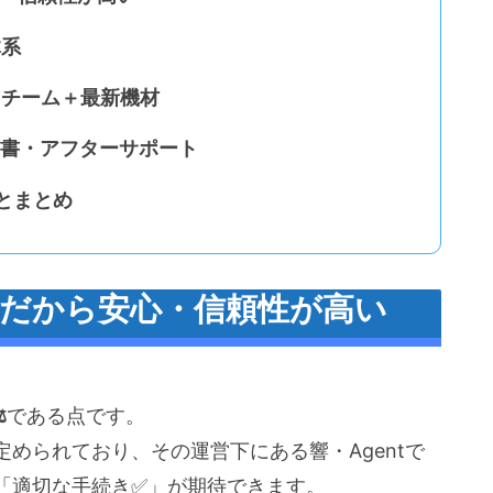
体系
門チーム＋最新機材
告書・アフターサポート
トとまとめ
士だから安心・信頼性が高い
️
である点です。
められており、その運営下にある響・Agentで
「適切な手続き✅」が期待できます。