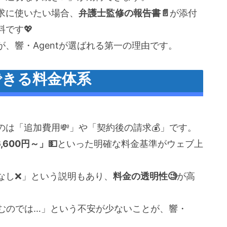
求に使いたい場合、
弁護士監修の報告書📄
が添付
です💖
が、響・Agentが選ばれる第一の理由です。
できる料金体系
は「追加費用💸」や「契約後の請求💰」です。
600円～」💵
といった明確な料金基準がウェブ上
なし❌」という説明もあり、
料金の透明性🧐
が高
らむのでは…」という不安が少ないことが、響・