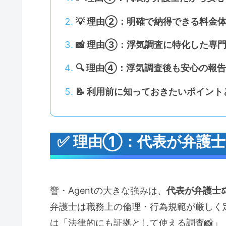
💡 理由②：明確で納得できる料金
📸 理由③：浮気調査に特化した専
🔍 理由④：浮気調査後も安心の報
📝 利用前に知っておきたいポイン
✅ 理由①：代表が弁護
響・Agentの大きな強みは、
代表が弁護士⚖
弁護士は職務上の倫理・行為規範が厳しく定
は「法律的にも証拠として使える調査📸」