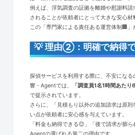
例えば、浮気調査の証拠を離婚や慰謝料請
されることが依頼者にとって大きな安心材料
この「専門家による責任ある運営体制🏢」
💡 理由②：明確で納得
探偵サービスを利用する際に、不安になるの
響・Agentでは、
「調査員1名1時間あたり6,
で提示されています。
さらに、「見積もり以外の追加請求は原則
い点が依頼者に安心感を与えています。
「料金も納得できる😊」「後で請求が膨
Agentの選ばれる第二の理由です。