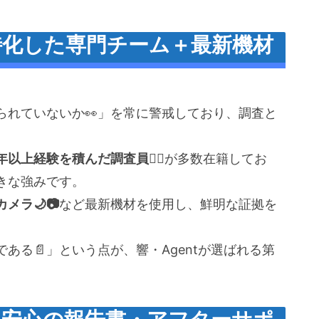
特化した専門チーム＋最新機材
られていないか👀」を常に警戒しており、調査と
以上経験を積んだ調査員👮‍♂️
が多数在籍してお
きな強みです。
メラ🌙📷
など最新機材を使用し、鮮明な証拠を
ある📄」という点が、響・Agentが選ばれる第