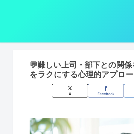
💬難しい上司・部下との関
をラクにする心理的アプロー
X
Facebook